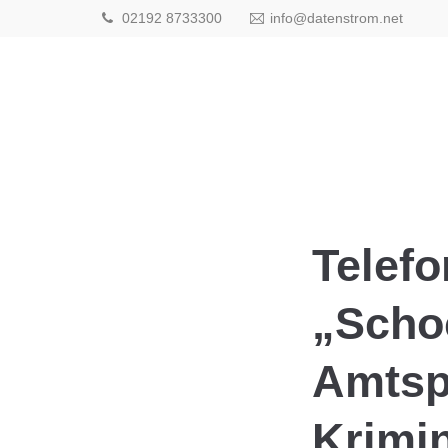
02192 8733300
info@datenstrom.net
Telef
„Scho
Amtspe
Krimin