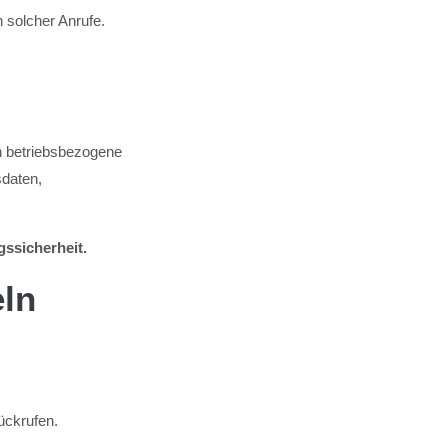
 solcher Anrufe.
h betriebsbezogene
sdaten,
gssicherheit.
eln
ückrufen.