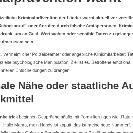
lizeiliche Kriminalprävention der Länder warnt aktuell vor verst
„Schockanruf“ oder Anrufen durch falsche Amtspersonen. Krimine
druck, um an Geld, Wertsachen oder sensible Daten zu gelange
aufmerksam sein.
, vermeintlicher Polizeibeamter oder angebliche Klinikmitarbeiter: Tä
ezielte psychologische Manipulation. Ziel ist es, Betroffene emotiona
chnellen Entscheidungen zu drängen.
le Nähe oder staatliche Au
kmittel
nkeltrick
beginnen Gespräche häufig mit Formulierungen wie „Rate m
e „Hallo Mama, mein Handy ist kaputt, das ist meine neue Nummer“
otfalls werden Opfer zur Bargeldübergabe oder Blitzüberweisung bewe