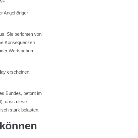
r Angehöriger
us. Sie berichten von
mme Konsequenzen
 oder Wertsachen
ay erscheinen.
des Bundes, betont im
), dass diese
isch stark belasten.
 können