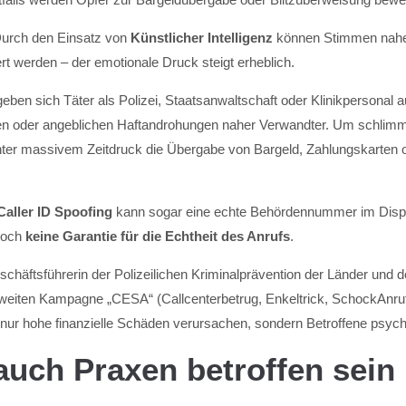
Durch den Einsatz von
Künstlicher Intelligenz
können Stimmen nahe
ert werden – der emotionale Druck steigt erheblich.
eben sich Täter als Polizei, Staatsanwaltschaft oder Klinikpersonal a
len oder angeblichen Haftandrohungen naher Verwandter. Um schli
ter massivem Zeitdruck die Übergabe von Bargeld, Zahlungskarten
Caller ID Spoofing
kann sogar eine echte Behördennummer im Displ
edoch
keine Garantie für die Echtheit des Anrufs
.
schäftsführerin der Polizeilichen Kriminalprävention der Länder und 
iten Kampagne „CESA“ (Callcenterbetrug, Enkeltrick, SchockAnruf
nur hohe finanzielle Schäden verursachen, sondern Betroffene psych
uch Praxen betroffen sein