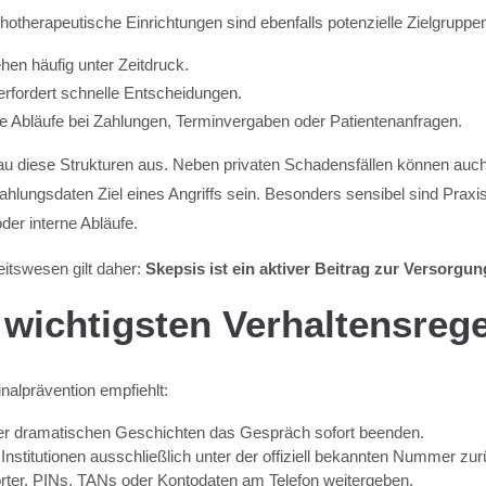
otherapeutische Einrichtungen sind ebenfalls potenzielle Zielgruppen
hen häufig unter Zeitdruck.
 erfordert schnelle Entscheidungen.
e Abläufe bei Zahlungen, Terminvergaben oder Patientenanfragen.
au diese Strukturen aus. Neben privaten Schadensfällen können auc
ahlungsdaten Ziel eines Angriffs sein. Besonders sensibel sind Praxi
er interne Abläufe.
tswesen gilt daher:
Skepsis ist ein aktiver Beitrag zur Versorgun
 wichtigsten Verhaltensreg
inalprävention empfiehlt:
der dramatischen Geschichten das Gespräch sofort beenden.
Institutionen ausschließlich unter der offiziell bekannten Nummer zur
ter, PINs, TANs oder Kontodaten am Telefon weitergeben.