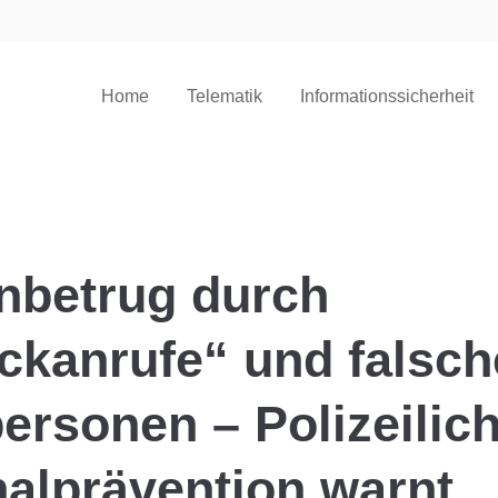
Home
Telematik
Informationssicherheit
onbetrug durch
ckanrufe“ und falsch
rsonen – Polizeilic
alprävention warnt