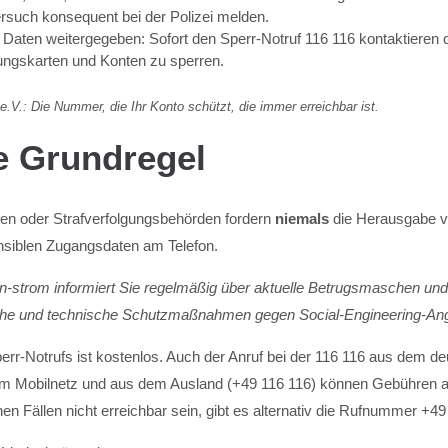
rsuch konsequent bei der Polizei melden.
Daten weitergegeben: Sofort den Sperr-Notruf 116 116 kontaktieren 
ungskarten und Konten zu sperren.
e.V.: Die Nummer, die Ihr Konto schützt, die immer erreichbar ist.
e Grundregel
den oder Strafverfolgungsbehörden fordern
niemals
die Herausgabe v
siblen Zugangsdaten am Telefon.
n-strom informiert Sie regelmäßig über aktuelle Betrugsmaschen und
sche und technische Schutzmaßnahmen gegen Social-Engineering-Angri
err-Notrufs ist kostenlos. Auch der Anruf bei der 116 116 aus dem de
em Mobilnetz und aus dem Ausland (+49 116 116) können Gebühren anf
nen Fällen nicht erreichbar sein, gibt es alternativ die Rufnummer +4