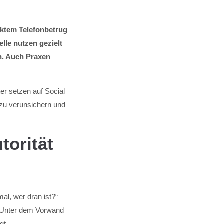
ärktem Telefonbetrug
lle nutzen gezielt
n. Auch Praxen
ter setzen auf Social
l zu verunsichern und
torität
al, wer dran ist?“
. Unter dem Vorwand
gt.