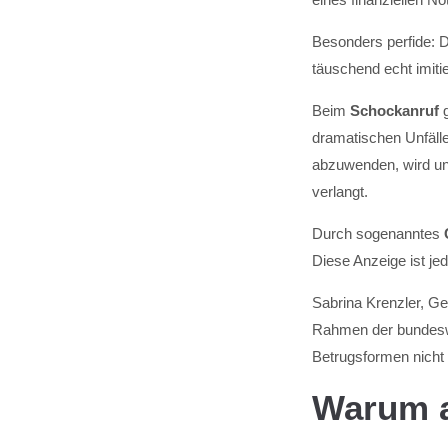
Besonders perfide: 
täuschend echt imiti
Beim
Schockanruf
g
dramatischen Unfäl
abzuwenden, wird un
verlangt.
Durch sogenanntes
Diese Anzeige ist j
Sabrina Krenzler, Ge
Rahmen der bundeswe
Betrugsformen nicht 
Warum a