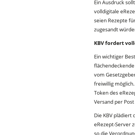
Ein Ausdruck soll
volldigitale eRez
seien Rezepte für
zugesandt würden,
KBV fordert vol
Ein wichtiger Bes
flächendeckende A
vom Gesetzgeber a
freiwillig möglic
Token des eRezep
Versand per Post 
Die KBV plädiert
eRezept-Server z
so die Verordnun