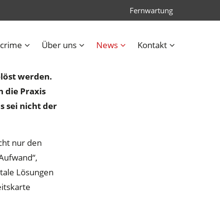
Fernwartung
"
crime
Über uns
News
Kontakt
Januar können
elöst werden.
 die Praxis
 sei nicht der
cht nur den
 Aufwand“,
itale Lösungen
itskarte