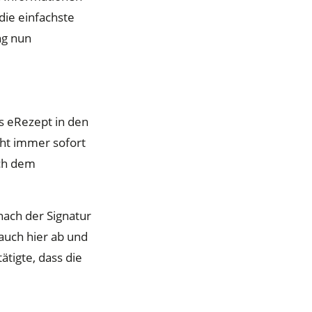
die einfachste
ng nun
s eRezept in den
cht immer sofort
ach dem
nach der Signatur
auch hier ab und
ätigte, dass die