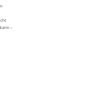
en
icht
 kann –