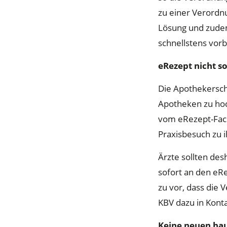
zu einer Verordn
Lösung und zudem 
schnellstens vorb
eRezept nicht s
Die Apothekersch
Apotheken zu hoc
vom eRezept-Fach
Praxisbesuch zu 
Ärzte sollten des
sofort an den eRe
zu vor, dass die V
KBV dazu in Konta
Keine neuen ha