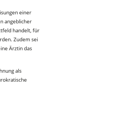
isungen einer
n angeblicher
tfeld handelt, für
urden. Zudem sei
eine Ärztin das
chnung als
ürokratische