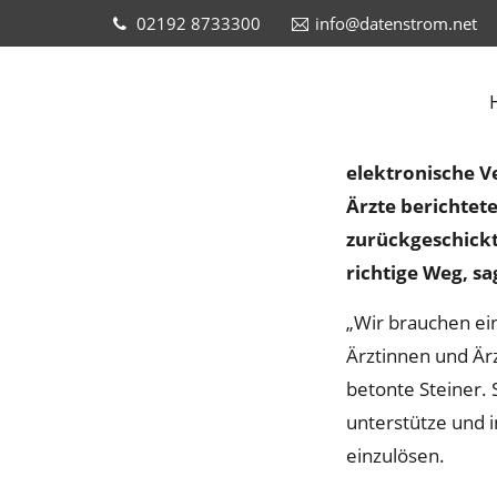
02192 8733300
info@datenstrom.net
Steiner: "W
25.1.2024 - Nac
elektronische V
Ärzte berichtet
zurückgeschickt
richtige Weg, sa
„Wir brauchen ein
Ärztinnen und Är
betonte Steiner. 
unterstütze und i
einzulösen.