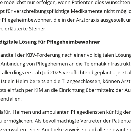
te möglichst nur erfolgen, wenn Patienten dies wünschten
ept für verschreibungspflichtige Medikamente nicht möglich
 Pflegeheimbewohner, die in der Arztpraxis ausgestellt u
 erläuterte Steiner.
ldigitale Lösung für Pflegeheimbewohner
tandteil der KBV-Forderung nach einer volldigitalen Lösung 
nbindung von Pflegeheimen an die Telematikinfrastruktur 
llerdings erst ab Juli 2025 verpflichtend geplant – jetzt 
h. Ist ein Heim bereits an die TI angeschlossen, können Ar
ts einfach per KIM an die Einrichtung übermitteln; der A
entfallen.
 dafür, Heimen und ambulanten Pflegediensten künftig den
u ermöglichen. Als bevollmächtigte Vertreter der Patient
g verwalten, einer Apotheke zuweisen und alle relevante