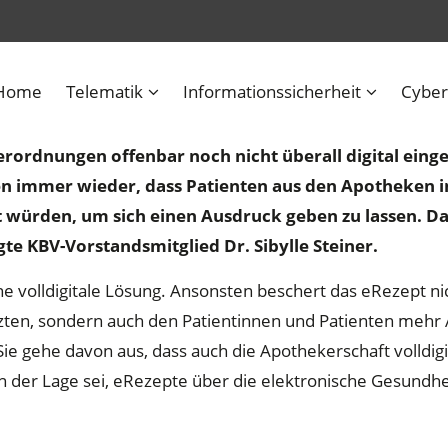
ir brauchen eine volldigitale Lösung
Home
Telematik
Informationssicherheit
Cyber
h der bundesweiten Einführung des eRezepts zum 1. 
erordnungen offenbar noch nicht überall digital eing
en immer wieder, dass Patienten aus den Apotheken in
 würden, um sich einen Ausdruck geben zu lassen. Das
gte KBV-Vorstandsmitglied Dr. Sibylle Steiner.
e volldigitale Lösung. Ansonsten beschert das eRezept ni
zten, sondern auch den Patientinnen und Patienten mehr
Sie gehe davon aus, dass auch die Apothekerschaft volldig
n der Lage sei, eRezepte über die elektronische Gesundhe