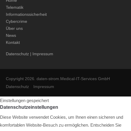
Home
Telematik
Informationssicherheit
Cybercrime
Über uns
News
Kontakt
Datenschutz
|
Impressum
Copyright 2026. daten-strom.Medical-IT-Services GmbH
Datenschutz
Impressum
Einstellungen gespeichert
Datenschutzeinstellungen
Diese Website verwendet Cookies, um Ihnen einen sicheren und
komfortablen Website-Besuch zu ermöglichen. Entscheiden Sie