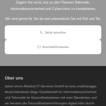
Zögern Sie nicht, uns zu den Themen Telematik,
Informationssicherheit und Cybercrime zu kontaktieren.
Wir sind gerne für Sie da und unterstützen Sie mit Rat und Tat.
Jetzt anrufen
Kontaktformular
Über uns
daten-strom.Medical-IT-Services GmbH ist eine unabhängige,
deutschlandweit tätige Gesellschaft für Informationssicherheit
und Telematik im Gesundheitswesen mit zwei Standorten und
wir beraten die Gesundheitseinrichtungen digital oder durch