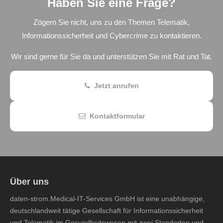
Haben Sie eine Frage?
Zögern Sie nicht, uns zu den Themen Telematik,
Informationssicherheit und Cybercrime zu kontaktieren.
Wir sind gerne für Sie da und unterstützen Sie mit Rat und Tat.
Jetzt anrufen
Kontaktformular
Über uns
daten-strom.Medical-IT-Services GmbH ist eine unabhängige,
deutschlandweit tätige Gesellschaft für Informationssicherheit
und Telematik im Gesundheitswesen mit zwei Standorten und