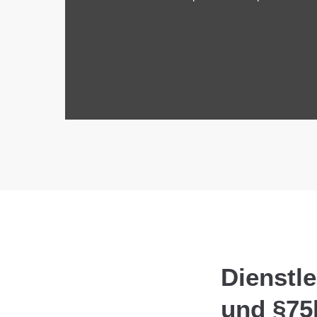
Dienstle
und §75