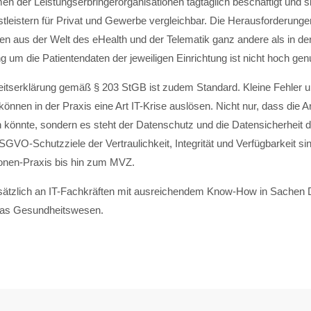
n der Leistungserbringerorganisationen tagtäglich beschäftigt und si
stleistern für Privat und Gewerbe vergleichbar. Die Herausforderunge
en aus der Welt des eHealth und der Telematik ganz andere als in der
g um die Patientendaten der jeweiligen Einrichtung ist nicht hoch ge
itserklärung gemäß § 203 StGB ist zudem Standard. Kleine Fehler
nnen in der Praxis eine Art IT-Krise auslösen. Nicht nur, dass die Arb
n könnte, sondern es steht der Datenschutz und die Datensicherheit 
SGVO-Schutzziele der Vertraulichkeit, Integrität und Verfügbarkeit s
sonen-Praxis bis hin zum MVZ.
ndsätzlich an IT-Fachkräften mit ausreichendem Know-How in Sachen
 das Gesundheitswesen.