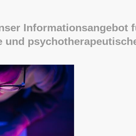
nser Informationsangebot f
he und psychotherapeutisch