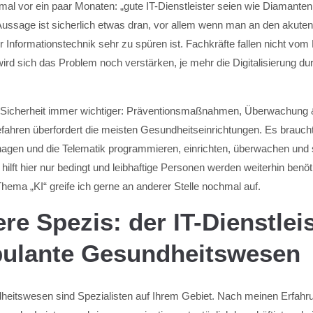
mal vor ein paar Monaten: „gute IT-Dienstleister seien wie Diamanten:
Aussage ist sicherlich etwas dran, vor allem wenn man an den akute
er Informationstechnik sehr zu spüren ist. Fachkräfte fallen nicht v
rd sich das Problem noch verstärken, je mehr die Digitalisierung 
IT-Sicherheit immer wichtiger: Präventionsmaßnahmen, Überwachung 
ahren überfordert die meisten Gesundheitseinrichtungen. Es brauch
nagen und die Telematik programmieren, einrichten, überwachen und 
z hilft hier nur bedingt und leibhaftige Personen werden weiterhin benöti
hema „KI“ greife ich gerne an anderer Stelle nochmal auf.
e Spezis: der IT-Dienstleis
ulante Gesundheitswesen
eitswesen sind Spezialisten auf Ihrem Gebiet. Nach meinen Erfahru