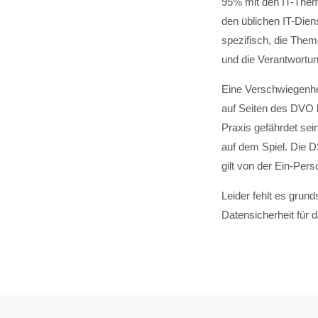
95% mit den IT-Theme
den üblichen IT-Dien
spezifisch, die Them
und die Verantwortun
Eine Verschwiegenhe
auf Seiten des DVO kö
Praxis gefährdet sei
auf dem Spiel. Die D
gilt von der Ein-Per
Leider fehlt es gru
Datensicherheit für