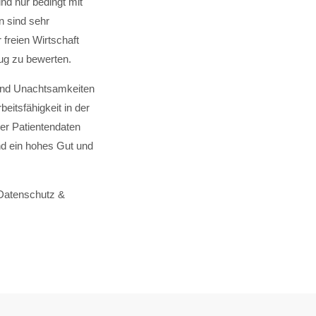
nd nur bedingt mit
n sind sehr
 freien Wirtschaft
nug zu bewerten.
 und Unachtsamkeiten
eitsfähigkeit in der
der Patientendaten
ind ein hohes Gut und
 Datenschutz &