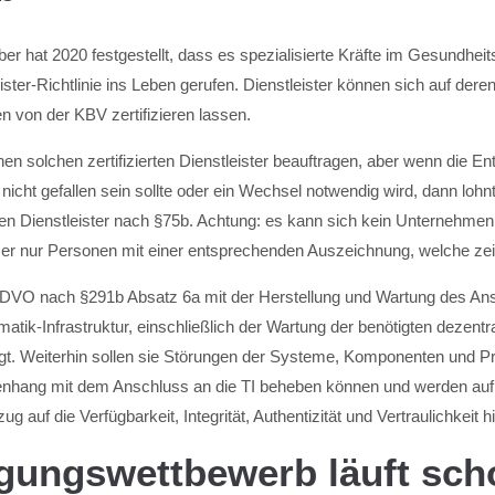
er hat 2020 festgestellt, dass es spezialisierte Kräfte im Gesundh
ister-Richtlinie ins Leben gerufen. Dienstleister können sich auf der
 von der KBV zertifizieren lassen.
en solchen zertifizierten Dienstleister beauftragen, aber wenn die En
 nicht gefallen sein sollte oder ein Wechsel notwendig wird, dann lohnt
erten Dienstleister nach §75b. Achtung: es kann sich kein Unternehmen 
r nur Personen mit einer entsprechenden Auszeichnung, welche zeitl
 DVO nach §291b Absatz 6a mit der Herstellung und Wartung des An
ematik-Infrastruktur, einschließlich der Wartung der benötigten dezen
gt. Weiterhin sollen sie Störungen der Systeme, Komponenten und P
hang mit dem Anschluss an die TI beheben können und werden auf
zug auf die Verfügbarkeit, Integrität, Authentizität und Vertraulichkeit
gungswettbewerb läuft scho