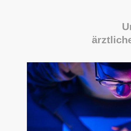
U
ärztlic